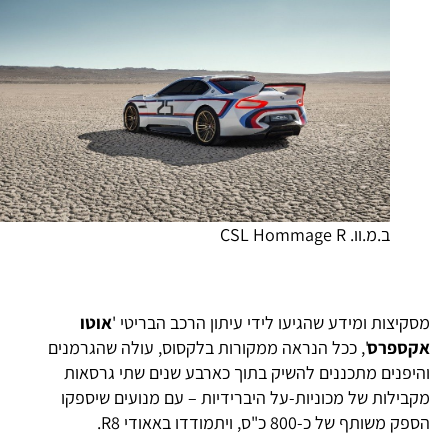
ב.מ.וו. CSL Hommage R
סקיצות ומידע שהגיעו לידי עיתון הרכב הבריטי '
אוטו
קספרס
', ככל הנראה ממקורות בלקסוס, עולה שהגרמנים
היפנים מתכננים להשיק בתוך כארבע שנים שתי גרסאות
קבילות של מכוניות-על היברידיות – עם מנועים שיספקו
פק משותף של כ-800 כ"ס, ויתמודדו באאודי R8.