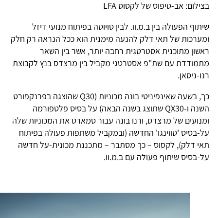
צילום: אב-טיפוס של לקסוס LFA
יתוף הפעולה בין ב.מ.וו. לבין טויוטה בפיתוח מנועי דיזל
מערכות של תאי דלק להנעה מימנית הוא ככל הנראה רק חלק
אשון מתוכנית אסטרטגית רחבה יותר, אשר בין השאר
תמודדת עם שת"פ אסטרטגי מקביל בין מרצדס בנץ לקבוצת
נו-ניסאן.
כך, בשעה שאינפיניטי בונה מכוניות (Q30 שהוצגה בפרנקפורט
השנה ו-QX30 שתוצג בשנה הבאה) על בסיס פלטפורמה
מנועים של מרצדס, ורנו בונה עבור סמארט את המכוניות שלה
ל-בסיס 'טווינגו' החדשה (ובמקביל משתפות פעולה בפיתוח
אי דלק), לקסוס – כך מסתבר – מתכננת מכונית-על חדשה
ל-בסיס שיתוף פעולה עם ב.מ.וו.