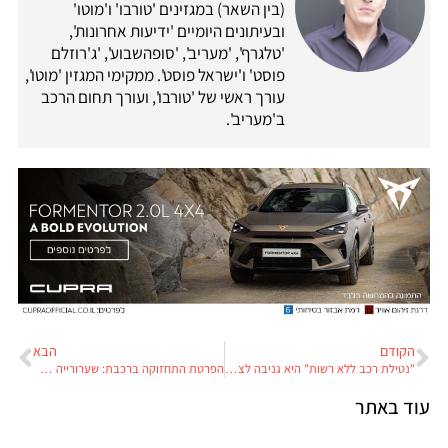
(בין השאר) במגזינים 'טורבו' ו'מוטו'
ובעיתונים היומיים 'ידיעות אחרונות',
'טלגרף', 'מעריב', 'סופהשבוע', 'ג'רוזלם
פוסט' ו'ישראל פוסט'. ממקימי המגזין 'מוטו',
עורך ראשי של 'טורבו', ועורך תחום הרכב
ב'מעריב'.
הקודם
הבא
"נטילת רכב ללא רשות" היא גניבה לצורך הביטוח
הפרטת התחזוקה ברכבת: שערורייה בשווי 1.5 מיליארד
וד באתר