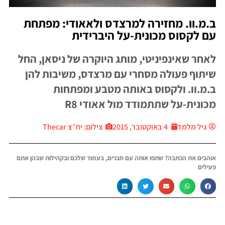
.מ.וו. מחזירה למרצדס ולאאודי: מפתחת
ם לקסוס מכונית-על היברידית
אחר שאינפיניטי, מותג היוקרה של ניסאן, החל
יתוף פעולה מסחרי עם מרצדס, משיבות להן
.מ.וו. ולקסוס באותה מטבע ומפתחות
כונית-על שתתמודד מול אאודי R8
גיל מלמד
4 באוקטובר, 2015
צילום: יח״צ Thecar
והבים את הכתבה? שתפו אותה עם חברים, בעמוד שלכם ובקהילות שבהן אתם
עילים