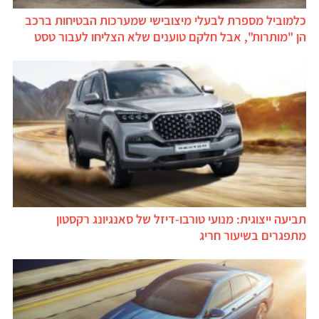
כלמוביל מספרת לבעלי מיצובישי שמערכות הבטיחות ברכב
הן "מותרות", אבל חלקם טוענים שלא הצליחו לעבור טסט
תביעה ייצוגית: מנועי טורבו-דיזל של סאנגיונג רקסטון
מתפגרים בשיעור חריג