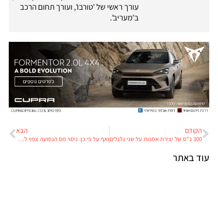
עורך ראשי של 'טורבו', ועורך תחום הרכב
ב'מעריב'.
הקודם
הבא
300 כ"ס של יצירת אמנות על שני גלגלים
ואף על פי כן: ניסוי מס הנסועה צפוי להתחדש בקרוב
עוד באתר