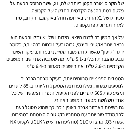
של הקרוס-אובר הקטן ביותר שלה, X1, אשר מבוסס הפעם על
פלטפורמת ההנעה הקדמית החדשה של הקבוצה.
מכירתו של X1 החדש באירופה תחל באוקטובר הקרוב, מיד
לאחר תערוכת פרנקפורט.
על אף דמיון רב לדגם היוצא, מידותיו של X1 גדלו והפעם הוא
נראה יותר אקטיבי ודינמי, גבוה ובעל נוכחות רבה יותר, כלומר
יותר "ג'יפון" מאשר קרוס-אובר סטיישני במהותו. עיקר השינוי
נובע מהגבהת הכלי ב-5.1 ס"מ, מה שמגביה את יושבי המושבים
הקדמיים ב-3.6 ס"מ ואת היושבים מאחור ב-6.4 ס"מ.
הממדים הפנימיים מרווחים יותר, בעיקר מרחב הברכיים
לנוסעים מאחור, ואילו נפח תא המטען גדול יותר ב-85 ליטרים
ומציע כעת 505 ליטרים לפני הקיפול הנפרד האפשרי של כל
אחד משלושת מסעדי המושב האחורי.
גם רשימת האבזור ארכה באופן ניכר, כך שהוא מסוגל כעת
להתמודד טוב יותר עם מתחריו בקטגוריה הצומחת במהירות:
אאודי Q3, מרצדס GLC (מחליפו החדש של GLK), לקסוס NX
וריינג' רובר אבוק.