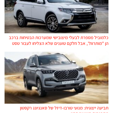
כלמוביל מספרת לבעלי מיצובישי שמערכות הבטיחות ברכב
הן "מותרות", אבל חלקם טוענים שלא הצליחו לעבור טסט
תביעה ייצוגית: מנועי טורבו-דיזל של סאנגיונג רקסטון