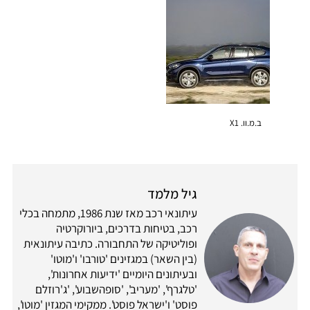
ב.מ.וו. X1
גיל מלמד
עיתונאי רכב מאז שנת 1986, מתמחה בכלי
רכב, בטיחות בדרכים, ביורוקרטיה
ופוליטיקה של התחבורה. כתיבה עיתונאית
(בין השאר) במגזינים 'טורבו' ו'מוטו'
ובעיתונים היומיים 'ידיעות אחרונות',
'טלגרף', 'מעריב', 'סופהשבוע', 'ג'רוזלם
פוסט' ו'ישראל פוסט'. ממקימי המגזין 'מוטו',