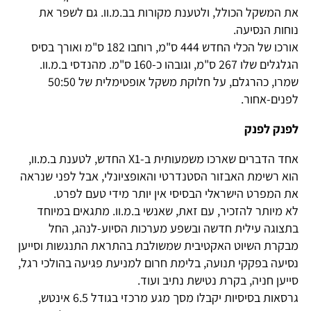
את המשקל הכולל, ולטענת מקורות בב.מ.וו. גם לשפר את
נוחות הנסיעה.
אורכו של הכלי החדש 444 ס"מ, רוחבו 182 ס"מ ואורך בסיס
הגלגלים שלו 267 ס"מ, וגובהו כ-160 ס"מ. מהנדסי ב.מ.וו.
שמרו, כהרגלם, על חלוקת משקל אופטימלית של 50:50
לפנים-אחור.
לפנק לפנק
אחד הדברים שארכו משמעותית ב-X1 החדש, לטענת ב.מ.וו,
הוא רשימת האבזור הסטנדרטי והאופציונלי, אבל לפני שנראה
את המפרט הישראלי הבסיסי אין יותר מידי טעם לפרט.
לא מיותר להזכיר, עם זאת, שאנשי ב.מ.וו. מתגאים במיוחד
בתצוגה עילית חדשה ובשפע מערכות הסיוע-לנהג, החל
מבקרת השיוט האקטיבית שמשולבת בהתראת התנגשות וסייען
נסיעה בפקקי תנועה, בלימת חרום למניעת פגיעה בהולכי רגל,
סייען חניה, בקרת נטישת נתיב ועוד.
גרסאות בסיסיות יקבלו מסך מגע מרכזי בגודל 6.5 אינטש,