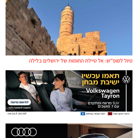
טיול לסופ"ש: אל טיילת החומות של ירושלים בלילה