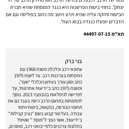
יצחק". בחוזי ביטוח הפרשנות היא כנגד המנסחת שהיא חברת
הביטוח וחזקה עליה שהיא תדע היטב מה כתוב בפוליסה וגם אם
הדברים יופעלו כנגדה בבוא העת".
תא"מ 44497-07-15
בני ברק
עתונאי רכב וכלכלה משנת 1968 עם
התמחות בצרכנות רכב. עד לשנת 1975
כתב וסגן עורך בעיתון הכלכלי 'שער',
ומשנת 1975 כתב ב'ידיעות אחרונות', עד
לפרישה לגימלאות בנובמבר 2013. נוסף
להתמחות בתחום הרכב כיסה בעבר גם את
תחומי הבורסה, בנקאות, ביטוח ויחסי
עבודה. בעל טור קבוע בשם "נציב קבילות"
ב'ידיעות', אשר הפך ל"מוסד " שטיפל
בתלונות צרכנים כלפי יבואני רכב, מוסכים,