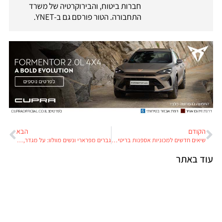
חברות ביטוח, והבירוקרטיה של משרד
התחבורה. הטור פורסם גם ב-YNET.
הקודם
הבא
שיאים חדשים למכוניות אספנות בריטיות ואמריקאיות
גברים מפרארי ונשים מוולוו: על מגדר, כוחות סוס ומה שביניהם
עוד באתר