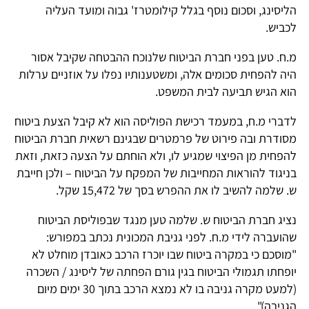
הליסינג, וסכום נוסף בגלל קילומטרז' גבוה ומועד העליה
לכביש.
מ.ח. טען בפני חברת הביטוח שלנוכח ההבטחה שקיבל אסור
היה להפחית סכומים אלה, ומשטענותיו נפלו על אוזניים ערלות
הוא הגיש תביעה לבית המשפט.
לדברי מ.ח, במעמד רכישת הפוליסה הוא לא קיבל הצעת ביטוח
מסודרת ובה פירוט של פרמטרים שבגינם רשאית חברת הביטוח
להפחית מן הפיצוי שמגיע לו, ולא הוחתם על הצעה כזאת, וזאת
בניגוד להוראות המחייבות של המפקח על הביטוח – ולכן חייבת
ש. שלמה להשיב לו את ההפרש בסך של 15,472 שקל.
נציג חברת הביטוח ש. שלמה טען מנגד שבפוליסת הביטוח
שהועברה לידי מ.ח. לפני גניבת המכונית נכתב במפורש:
"מוסכם כי במקרה ביטוח שבו יוכרז הרכב כאובדן מוחלט לא
יופחתו תגמולי הביטוח בגין גורם הפחתה של ליסינג / השכרה
(למעט מקרה גניבה בו לא נמצא הרכב בתוך 30 ימים מיום
הגניבה)".