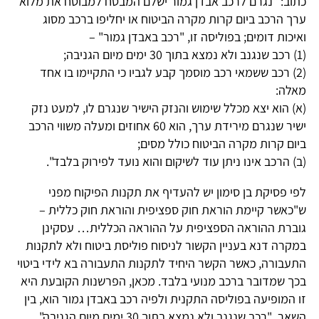
כתוב: "נגרם לרכב אבדן גמור ישלם המבטח למבוטח את מלוא
ערך הרכב ביום קרות מקרה הביטוח או יחליפו ברכב מסוג
ואיכות דומים; בפוליסה זו, "רכב באבדן גמור" –
(1) רכב שנגנב ולא נמצא בתוך 30 ימים מיום הגניבה;
(2) רכב ששמאי רכב מוסמך קבע לגביו כי התקיימו בו אחד
מאלה:
(א) הוא יצא מכלל שימוש והנזק הישיר שנגרם לו, למעט נזק
ישיר שנגרם מירידת ערך, הוא 60 אחוזים ומעלה משווי הרכב
ביום קרות מקרה הביטוח כולל מסים;
(ב) הרכב אינו ניתן עוד לשיקום והוא נועד לפירוק בלבד".
לפי פסיקת בן סימון יש להעדיף את תקנות הפיקוח מפני
ש"כאשר קיימת הוראת חוק ספציפית והוראת חוק כללית –
גוברת ההוראה הספציפית על ההוראה הכללית… עסקינן
במקרה דנא בעניין הקשור לניסוח פוליסת ביטוח ולא לתקנות
התעבורה, כאשר הקשר היחיד לתקנות התעבורה בא לידי ביטוי
בכך שמדובר ברכב מנועי בלבד. מכאן, הפרשנות הקובעת היא
זו המופיעה בפוליסה התקנית ולפיה רכב באבדן גמור הוא, בין
השאר, "רכב שנגנב ולא נמצא בתוך 30 ימים מיום הגניבה".