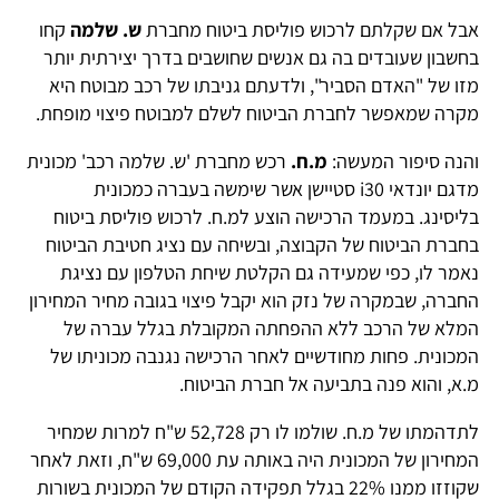
אבל אם שקלתם לרכוש פוליסת ביטוח מחברת
ש. שלמה
קחו
בחשבון שעובדים בה גם אנשים שחושבים בדרך יצירתית יותר
מזו של "האדם הסביר", ולדעתם גניבתו של רכב מבוטח היא
מקרה שמאפשר לחברת הביטוח לשלם למבוטח פיצוי מופחת.
והנה סיפור המעשה:
מ.ח.
רכש מחברת 'ש. שלמה רכב' מכונית
מדגם יונדאי i30 סטיישן אשר שימשה בעברה כמכונית
בליסינג. במעמד הרכישה הוצע למ.ח. לרכוש פוליסת ביטוח
בחברת הביטוח של הקבוצה, ובשיחה עם נציג חטיבת הביטוח
נאמר לו, כפי שמעידה גם הקלטת שיחת הטלפון עם נציגת
החברה, שבמקרה של נזק הוא יקבל פיצוי בגובה מחיר המחירון
המלא של הרכב ללא ההפחתה המקובלת בגלל עברה של
המכונית. פחות מחודשיים לאחר הרכישה נגנבה מכוניתו של
מ.א, והוא פנה בתביעה אל חברת הביטוח.
לתדהמתו של מ.ח. שולמו לו רק 52,728 ש"ח למרות שמחיר
המחירון של המכונית היה באותה עת 69,000 ש"ח, וזאת לאחר
שקוזזו ממנו 22% בגלל תפקידה הקודם של המכונית בשורות