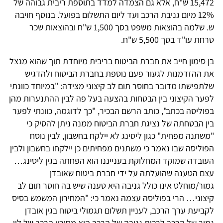
15,472 ש"ח, אלא גם הצמדה למדד בתוספת ריבית גבוהה של
12% מיום גניבת הרכב ועד ליום התשלום בפועל. בנוסף חויבה
ש. שלמה בהוצאות משפט בסך 1,500 ש"ח ובהוצאות שכר
טרחת עו"ד בסך 5,500 ש"ח.
בן סימון חייב את חברת הביטוח בריבית מיוחדת תוך שהוא מנצל
את ההזדמנות לגעור פעם נוספת בחברת הביטוח ולהדגיש
שלתפישתו מדובר בחוסר תום לב קיצוני מצידה: "במיוחד כוונתי
לפער הקיצוני בין הבטחות בהצעה בעל פה לבין ההתנערות מהן
בפוליסה בכתב", כותב הרשם הבכיר, "כך לדוגמה, כוונתי לפער
בין הבטחתה של נציגת חברת הביטוח ממנה ניתן להסיק כי
"משתנה מפחית" כגון ליסינג לא יילקח בחשבון, לבין נוסח
הפוליסה שבו נאמר כי משתנים מפחיתים כן יילקחו בחשבון ולבין
העובדה שמוקד המחלוקת בענייננו הוא הפחתה בגין ליסינג…
עצם הטענה שהועלתה על ידי חברת ביטוח שאובדן
גמור/מוחלט אינו כולל גניבה היא טענה שיש בה חוסר תום לב
קיצוני… הרי בפוליסה עצמה נאמר כי: "המחירון המשמש בסיס
לקביעת ערך הרכב, לעניין תשלום תגמולי ביטוח בגין אובדן
גמור של הרכב לרבות גניבה של הרכב הוא מחירון הרכב של לוי