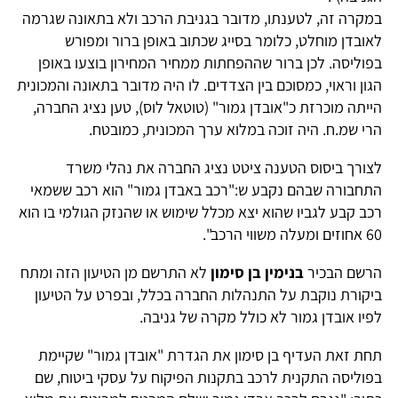
במקרה זה, לטענתו, מדובר בגניבת הרכב ולא בתאונה שגרמה
לאובדן מוחלט, כלומר בסייג שכתוב באופן ברור ומפורש
בפוליסה. לכן ברור שההפחתות ממחיר המחירון בוצעו באופן
הגון וראוי, כמסוכם בין הצדדים. לו היה מדובר בתאונה והמכונית
הייתה מוכרזת כ"אובדן גמור" (טוטאל לוס), טען נציג החברה,
הרי שמ.ח. היה זוכה במלוא ערך המכונית, כמובטח.
לצורך ביסוס הטענה ציטט נציג החברה את נהלי משרד
התחבורה שבהם נקבע ש:"רכב באבדן גמור" הוא רכב ששמאי
רכב קבע לגביו שהוא יצא מכלל שימוש או שהנזק הגולמי בו הוא
60 אחוזים ומעלה משווי הרכב".
הרשם הבכיר
בנימין בן סימון
לא התרשם מן הטיעון הזה ומתח
ביקורת נוקבת על התנהלות החברה בכלל, ובפרט על הטיעון
לפיו אובדן גמור לא כולל מקרה של גניבה.
תחת זאת העדיף בן סימון את הגדרת "אובדן גמור" שקיימת
בפוליסה התקנית לרכב בתקנות הפיקוח על עסקי ביטוח, שם