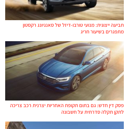
תביעה ייצוגית: מנועי טורבו-דיזל של סאנגיונג רקסטון
מתפגרים בשיעור חריג
פסק דין חדש: גם בתום תקופת האחריות יצרנית רכב צריכה
לתקן תקלה סדרתית על חשבונה