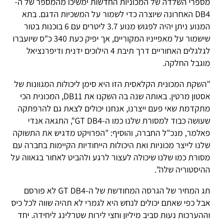
מספרי השלדה של המכוניות החדשות ימשיכו מהמספר של ה-
DB4 האחרונה שיוצרה כדי לשמור על המשכיות הדגם. בתא
המנוע ניתן יהיה לפגוש מנוע 3.7 ליטרים עם 6 בוכנות בטור
שישמור על מאפייניו המקוריים, אך יפיק כעת 340 כ"ס שיועברו
לגלגלים האחוריים דרך תיבת 4 הילוכים ידנית ודיפרנציאל
מוגבל החלקה.
"השקת המכונית הקלאסית הזו היא סימן ליכולות המגוונות של
אסטון מרטין. באותה שנה בה השקנו את DB11, המכונית הכי
מתקדמת שאי פעם ייצרנו, אנחנו יכולים לצאת גם להרפתקה
שעושה כבוד למסורת שלנו כמו ה-GT DB4", התגאה אנדי
פאלמר, מנכ"ל החברה, והוסיף: "הפרויקט מדגיש את התשוקה
שלנו לייצר מכוניות ואת היכולות הייחודיות הקיימות בחברה עם
מסורת כמו שלנו שיכולה לעצור לרגע ולהביט לאחור בגאווה על
ההיסטוריה שלה".
תג המחיר של הגרסה המחודשת של ה-GT DB4 לא פורסם
אבל כפי שאתם יכולים לנחש היא לגמרי לא תהיה שווה לכל כיס
וההערכות נעות סביב מיליון וחצי לירות שטרלינג ליחידה. יחד