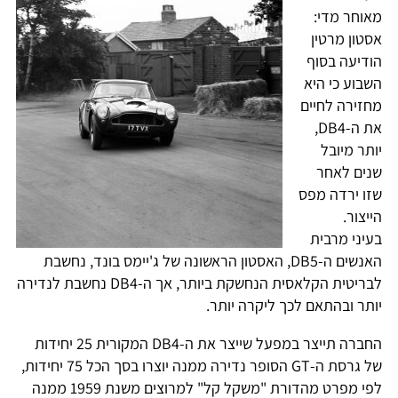
מאוחר מדי:
אסטון מרטין
הודיעה בסוף
השבוע כי היא
מחזירה לחיים
את ה-DB4,
יותר מיובל
שנים לאחר
שזו ירדה מפס
הייצור.
בעיני מרבית
האנשים ה-DB5, האסטון הראשונה של ג'יימס בונד, נחשבת
לבריטית הקלאסית הנחשקת ביותר, אך ה-DB4 נחשבת לנדירה
יותר ובהתאם לכך ליקרה יותר.
החברה תייצר במפעל שייצר את ה-DB4 המקורית 25 יחידות
של גרסת ה-GT הסופר נדירה ממנה יוצרו בסך הכל 75 יחידות,
לפי מפרט מהדורת "משקל קל" למרוצים משנת 1959 ממנה