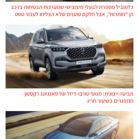
כלמוביל מספרת לבעלי מיצובישי שמערכות הבטיחות ברכב
הן "מותרות", אבל חלקם טוענים שלא הצליחו לעבור טסט
תביעה ייצוגית: מנועי טורבו-דיזל של סאנגיונג רקסטון
מתפגרים בשיעור חריג