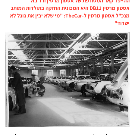
ההייפר קאר המטורפת של אסטון מרטין ורד בול
אסטון מרטין DB11 היא המכונית החזקה בתולדות המותג
מנכ"ל אסטון מרטין ל-TheCar: "מי שלא יבין את גוגל לא
ישרוד"