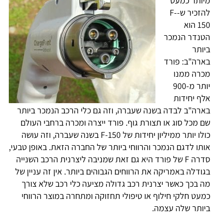
מיותר כמעט
להזכיר ש-F-
150 הוא
הטנדר הנמכר
ביותר
בארה"ב: פורד
מכרה ממנו
יותר מ-900
אלף יחידות
בארה"ב לבדה בשנה שעברה, וזה גם כלי הרכב הנמכר ביותר
שם מכל סוג או תצורת גוף. פורד ייצרה ומכרה ברחבי העולם
כולו יותר ממיליון יחידות של F-150 בשנה שעברה, וזה עושה
אותו לדגם הנמכר והרווחי ביותר של החברה הזאת. באופן טבעי,
סדרה F של פורד היא גם זאת שמניבה ליצרנית הרכב השנייה
בגודלה באמריקה את הרווחים הגבוהים ביותר. אין זה עניין של
מה בכך כאשר יצרנית רכב גדולה מציעה כלי רכב שלא צורך
כמעט חלקי חילוף או טיפולי תחזוקה ומתחרה במוצר הרווחי
ביותר שלה עצמה.