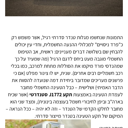
התמונות שנחשפו מגלות טנדר סדרתי רגיל, אשר משמש רק
כ"פרד ניסויים" למכלולי ההנעה החשמלית, וחדי עין יכולים
להבחין שם בשלושה דברים מעניינים: ראשית, אב הטיפוס
החשמלי מוגבה מעט ביחס לדגם הרגיל (מה שמעיד על כך
שמהנדסי פורד מיקמו את הסוללות מתחת למרכב, כמו בכלי
רכב חשמליים רבים אחרים). שנית, יש לו צינור מפלט (אם כי
פרשנים מעריכים שמדובר ביחידת דמה שנועדה להסוות את
הדבר האמיתי) ושלישית – כבל הטעינה החשמלי מחובר
לעמדת הטעינה באמצעות
תקע J1772 סטנדרטי
(אשר שכיח
בארה"ב וביפן לחיבורי חשמל בעוצמה בינונית), ומצד שני הוא
מחובר לחלקו הקדמי של הטנדר – וזה לא יהיה – ככל הנראה –
המיקום של תקע הטעינה בטנדר מייצור סדרתי.