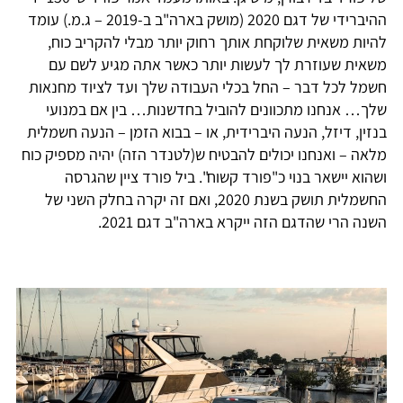
ההיברידי של דגם 2020 (מושק בארה"ב ב-2019 – ג.מ.) עומד
להיות משאית שלוקחת אותך רחוק יותר מבלי להקריב כוח,
משאית שעוזרת לך לעשות יותר כאשר אתה מגיע לשם עם
חשמל לכל דבר – החל בכלי העבודה שלך ועד לציוד מחנאות
שלך… אנחנו מתכוונים להוביל בחדשנות… בין אם במנועי
בנזין, דיזל, הנעה היברידית, או – בבוא הזמן – הנעה חשמלית
מלאה – ואנחנו יכולים להבטיח ש(לטנדר הזה) יהיה מספיק כוח
ושהוא יישאר בנוי כ"פורד קשוח". ביל פורד ציין שהגרסה
החשמלית תושק בשנת 2020, ואם זה יקרה בחלק השני של
השנה הרי שהדגם הזה ייקרא בארה"ב דגם 2021.