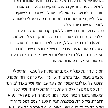
בגרסה של אותו הטנדר אלא במערכת הנעה שונה וחדשה
לחלוטין. לפני כחודש, במפגש משקיעים שנערך במסגרת
תערוכת דטרויט, התבטא ג'ים פארלי, נשיא פורד לשווקים
הגלובליים, ואמר שהחברה מפתחת גרסה חשמלית טהורה
למוצר החשוב ביותר שלה.
ככל הידוע, וזה דבר שעלול לסבך קצת את המגעים עם
פולקסווגן, פורד נמצאת כבר במהלך מתקדם של "חישמול
(כמעט) כל הדגמים שלה", אם כי לא ברור אם כוונת אנשי פורד
היא לגרסאות הנעה היברידיות (שלא דורשות שינויי מרכב
משמעותיים בגלל גודל הסוללות) או שהיא מתקדמת גם עם
גרסאות חשמליות טהורות שלהם.
תמונות הריגול מגלות אמנם שהפיתוח של F-150 החשמלי
נמצא בעיצומו, אבל בשלב זה אין עדיין אף פרט אודות המפרט
הטכני שלו או לגבי המועד המשוער שבו הוא יושק בארה"ב. רמז
יחיד, ממנו אפשר ללמוד שהטנדר החשמלי הזה יושק לכל
המאוחר בשנה הבאה, נמסר לפני מספר חודשים על-ידי נשיא
החברה, ביל פורד, במסגרת חגיגות 100 השנים למפעל 'רוז"
של פורד בדירבורן, מישיגן. באותו מעמד אמר פורד ש"F-150