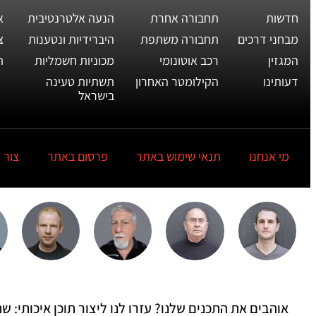
חדשות
תחבורה אחרת
הנעה אלטרנטיבית
א
מבחני דרכים
תחבורה משתפת
היברידיות ונטענות
צ
המגזין
רכב אוטונומי
מכוניות חשמליות
ת
דעותינו
הקילומטר האחרון
תשתיות טעינה
בישראל
מי אנחנו
תנאי שימוש באתר
פרסום באתר
צור 
אוהבים את התכנים שלנו? עזרו לנו ליצור תוכן איכותי: