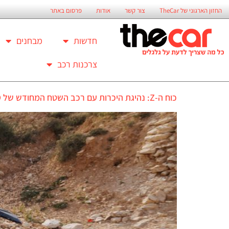
החזון הארגוני של TheCar
צור קשר
אודות
פרסום באתר
חדשות
מבחנים
צרכנות רכב
כוח ה-Z: נהיגת היכרות עם רכב השטח המחודש של CFMOTO