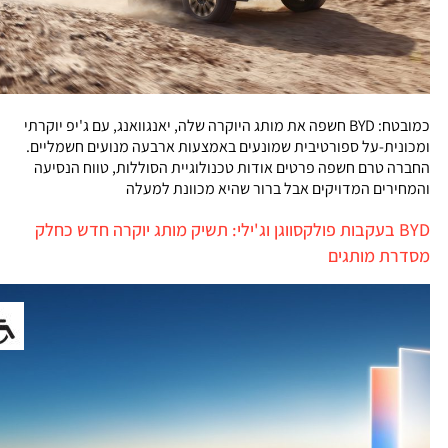
כמובטח: BYD חשפה את מותג היוקרה שלה, יאנגוואנג, עם ג'יפ יוקרתי
ומכונית-על ספורטיבית שמונעים באמצעות ארבעה מנועים חשמליים.
החברה טרם חשפה פרטים אודות טכנולוגיית הסוללות, טווח הנסיעה
והמחירים המדויקים אבל ברור שהיא מכוונת למעלה
BYD בעקבות פולקסווגן וג'ילי: תשיק מותג יוקרה חדש כחלק
מסדרת מותגים