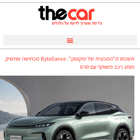
תשכחו מ"המכונית של טיקטוק": ByteDance מכחישה שתשיק
מותג רכב משותף עם סרס