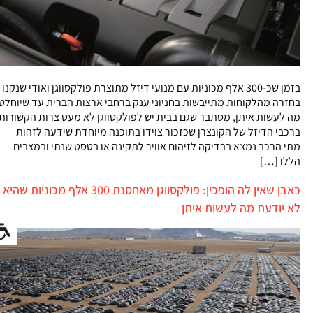
בזמן שכ-300 אלף מכוניות עם מנועי דיזל מתוצרת פולקסווגן ואודי שנקנו
בחזרה מהלקוחות מתייבשות בחניוני ענק ברחבי ארצות הברית עד שיוחלט
מה לעשות איתן, מסתבר שגם בבית יש לפולקסווגן לא מעט צרות הקשורות
ברכבי הדיזל של הקונצרן שכזכור צוידו בתוכנה מיוחדת שידעה לזהות
מתי הרכב נמצא בבדיקה לזיהום אוויר לתקינה או בטסט שנתי ובמצבים
הללו […]
כאבן שאין לה הופכין: פולקסווגן מאחסנת 300 אלף מכוניות שהיא
לא יודעת מה לעשות איתן