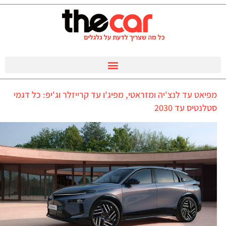
מפיאט עד לנצ'יה ומזראטי, מפיג'ו עד קרייזלר וג'יפ: כל דגמי
סטלנטיס עד 2030