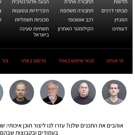
חדשות
תחבורה אחרת
הנעה אלטרנטיבית
א
מבחני דרכים
תחבורה משתפת
היברידיות ונטענות
צ
המגזין
רכב אוטונומי
מכוניות חשמליות
ת
דעותינו
הקילומטר האחרון
תשתיות טעינה
בישראל
מי אנחנו
תנאי שימוש באתר
פרסום באתר
צור 
אוהבים את התכנים שלנו? עזרו לנו ליצור תוכן איכותי:
בעמודים ובקבוצות שבהם 