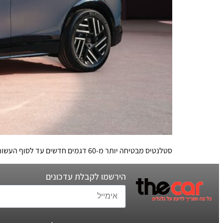
סטלנטיס מבטיחה יותר מ-60 דגמים חדשים עד לסוף העשור אבל ההבדל בין פיג'ו לפיאט ובין לנצ'יה לג'יפ מעולם לא היה קטן יותר. מה זה אומר עבורנו, בישראל?
הירשמו לקבלת עדכונים