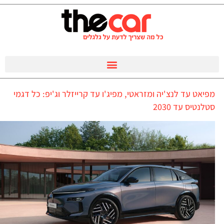
מפיאט עד לנצ'יה ומזראטי, מפיג'ו עד קרייזלר וג'יפ: כל דגמי
סטלנטיס עד 2030