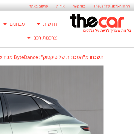
החזון הארגוני של TheCar
צור קשר
אודות
פרסום באתר
חדשות
מבחנים
צרכנות רכב
תשכחו מ"המכונית של טיקטוק": ByteDance מכחישה שתשיק מותג רכב משותף עם סרס