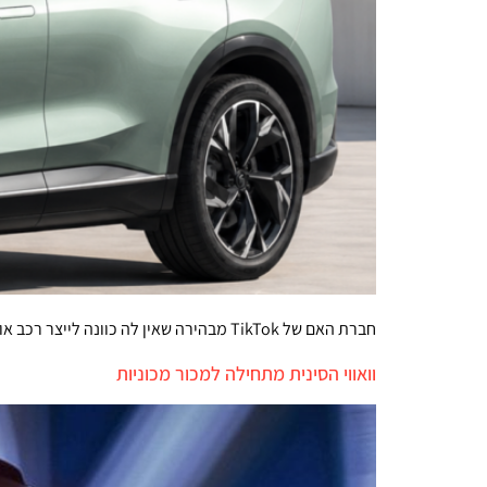
חברת האם של TikTok מבהירה שאין לה כוונה לייצר רכב או להשיק מותג חדש. שירותי הבינה המלאכותית שלה יסייעו בפיתוח "תא נהג חכם"
וואווי הסינית מתחילה למכור מכוניות