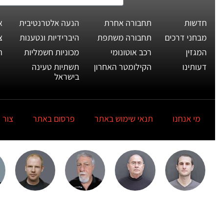
חדשות
תחבורה אחרת
הנעה אלטרנטיבית
א
מבחני דרכים
תחבורה משתפת
היברידיות ונטענות
צ
המגזין
רכב אוטונומי
מכוניות חשמליות
ת
דעותינו
הקילומטר האחרון
תשתיות טעינה
בישראל
מי אנחנו
תנאי שימוש באתר
פרסום באתר
צור 