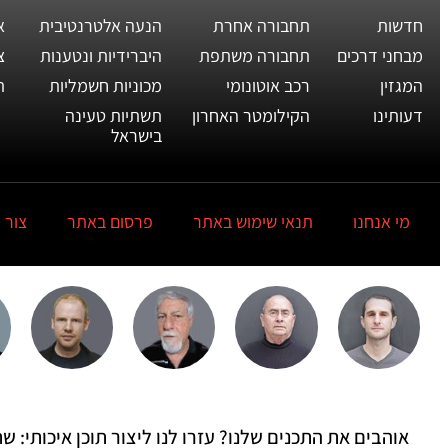
חדשות
תחבורה אחרת
הנעה אלטרנטיבית
א
מבחני דרכים
תחבורה משתפת
היברידיות ונטענות
צ
המגזין
רכב אוטונומי
מכוניות חשמליות
ת
דעותינו
הקילומטר האחרון
תשתיות טעינה
בישראל
מי אנחנו
תנאי שימוש באתר
פרסום באתר
צור 
אוהבים את התכנים שלנו? עזרו לנו ליצור תוכן איכותי: