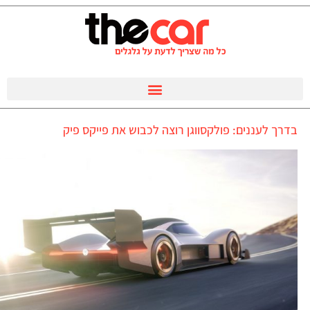
בדרך לעננים: פולקסווגן רוצה לכבוש את פייקס פיק