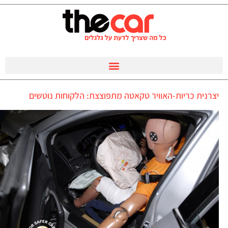
יצרנית כריות-האוויר טקאטה מתפוצצת: הלקוחות נוטשים