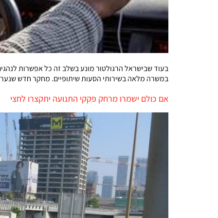
במשרה מלאה בשירותי הסעות שיתופיים. מחקר חדש שנערך ב-MIT טוען כי רובם המכריע לא מגיע לשכר המינימום וכשליש מהם אפילו מפס
אם כולם ישמרו מרחק פקקי התנועה יתקצרו לחצי