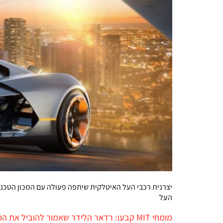
העל
מומחי MIT קבעו: רדאר הלידר שאמור להוביל את המכוניות האוטונומיות לא בטוח לשימוש