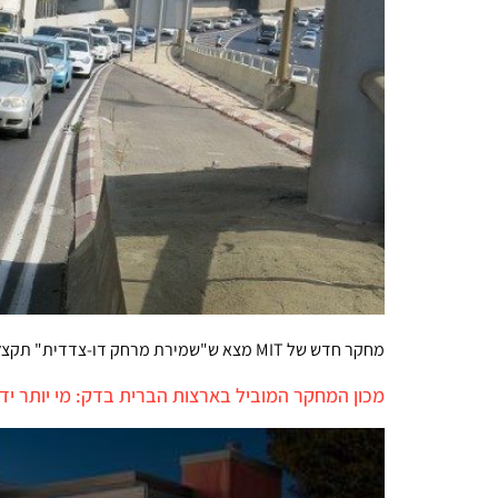
מחקר חדש של MIT מצא ש"שמירת מרחק דו-צדדית" תקצץ את עומסי התנועה לחצי ותחסוך דלק, זיהום אוויר ותאונות. טויוטה כבר בוחנת מערכת ליישום התיאוריה
מכון המחקר המוביל בארצות הברית בדק: מי יותר ידידותית לסביבה – 