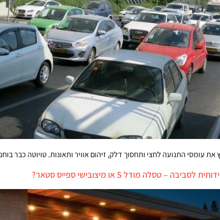
טסלה מודל S או מיצובישי ספייס סטאר?