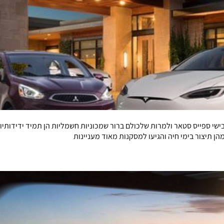
א נראה שיש מי שמתלבט בין טסלה מודל S למיצובישי ספייס סטאר ולמרות שלכולם ברור שמכוניות חשמליו