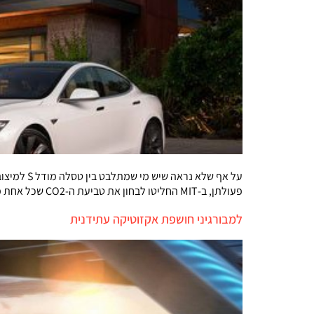
על אף של
פעולתן, ב-MIT החליטו לבחון את טביעת ה-CO2 שכל אחת מהן תיצור בימי חיה והגיעו למסקנות מאוד מעניינות
למבורגיני חושפת אקזוטיקה עתידנית