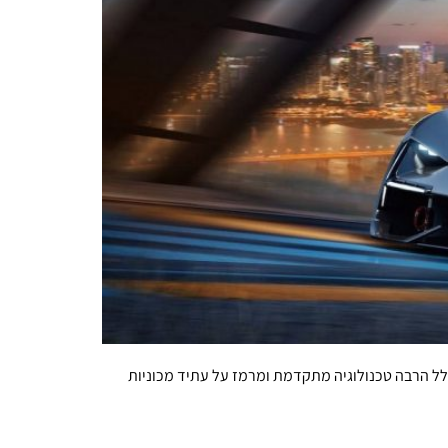
טכנולוגי MIT שבארצות הברית. התוצאה: Terzo Millennio – קונספט מרהיב הכולל הרבה טכנולוגיה מתקדמת ומרמז על עתיד מכוניות