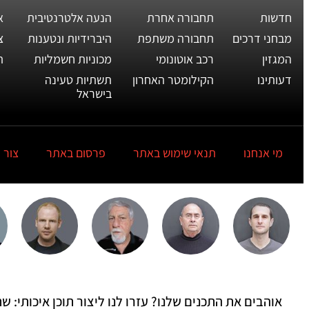
חדשות
תחבורה אחרת
הנעה אלטרנטיבית
א
מבחני דרכים
תחבורה משתפת
היברידיות ונטענות
צ
המגזין
רכב אוטונומי
מכוניות חשמליות
ת
דעותינו
הקילומטר האחרון
תשתיות טעינה
בישראל
מי אנחנו
תנאי שימוש באתר
פרסום באתר
צור 
אוהבים את התכנים שלנו? עזרו לנו ליצור תוכן איכותי: