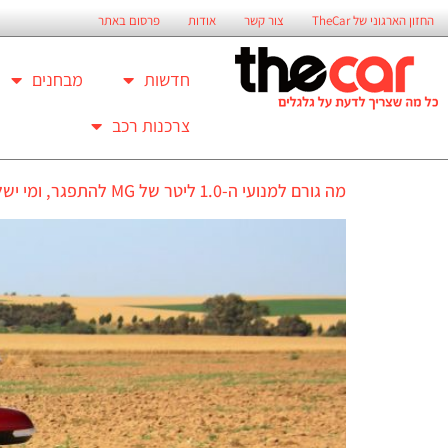
החזון הארגוני של TheCar
צור קשר
אודות
פרסום באתר
חדשות
מבחנים
צרכנות רכב
מה גורם למנועי ה-1.0 ליטר של MG להתפגר, ומי ישלם על התיקון שלהם אחרי תקופת האחריות?