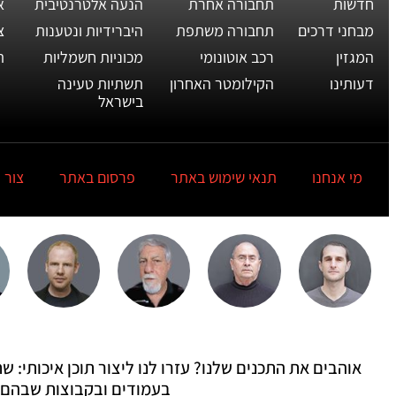
חדשות
תחבורה אחרת
הנעה אלטרנטיבית
א
מבחני דרכים
תחבורה משתפת
היברידיות ונטענות
צ
המגזין
רכב אוטונומי
מכוניות חשמליות
ת
דעותינו
הקילומטר האחרון
תשתיות טעינה
בישראל
מי אנחנו
תנאי שימוש באתר
פרסום באתר
צור 
אוהבים את התכנים שלנו? עזרו לנו ליצור תוכן איכותי:
בעמודים ובקבוצות שבהם 