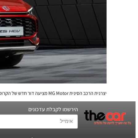
יצרנית הרכב הסינית MG Motor מציעה דור חדש של הקרוסאובר הקטן שלה עם מערכת היברידית מתקדמת ותג מחיר של 24-28,000 אירו
הירשמו לקבלת עדכונים