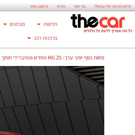
החזון הארגוני של TheCar
צור קשר
אודות
פרסום באתר
חדשות
מבחנים
צרכנות רכב
פחות כסף יותר ערך: MG ZS החדש וההיברידי חותך את המחירים של יונדאי, טויוטה רנו ופורד