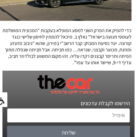
כדי להפיק את הפרק השני למסע המופלא בעקבות "המכונית המושלמת
לעומסי תנועה בישראל" נאלץ ב. מיכאל להמתין לחיסון שלישי כנגד
קורונה. יעד נסיעת המבחן: קבר הרשב"י במירון, שהוא "גיבוב מזעזע
ומוזנח, מכוער וקבצני, שנראה… כמו חביתה. אבל חביתה שנפלה מתוך
הפיתה ותריסר קבצנים רקדו עליה. זהו מקום המשווע לבולדוזר חביב,
עדיף די-9, שיישר אותו עד עפר".
הירשמו לקבלת עדכונים
שליחה