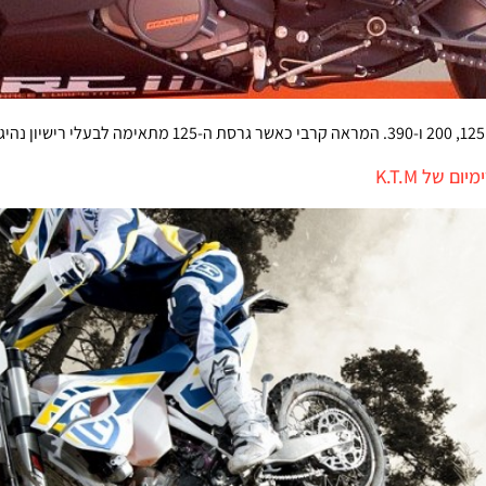
 של K.T.M