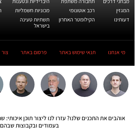
מבחני דרכים
תחבורה משתפת
היברידיות ונטענות
צ
המגזין
רכב אוטונומי
מכוניות חשמליות
ת
דעותינו
הקילומטר האחרון
תשתיות טעינה
בישראל
מי אנחנו
תנאי שימוש באתר
פרסום באתר
צור 
אוהבים את התכנים שלנו? עזרו לנו ליצור תוכן איכותי:
בעמודים ובקבוצות שבהם 