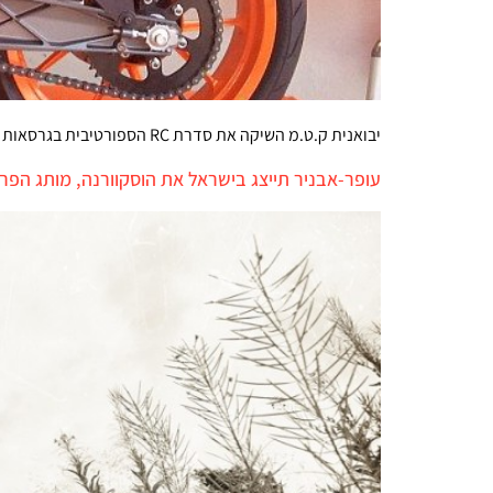
יבואנית ק.ט.מ השיקה את סדרת RC הספורטיבית בגרסאות 125, 200 ו-390. המראה קרבי כאשר גרסת ה-125 מתאימה לבעלי רישיון נהיגה הבסיסי A2
עופר-אבניר תייצג בישראל את הוסקוורנה, מותג הפרימיום