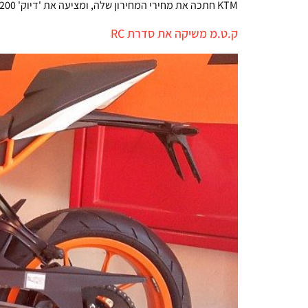
KTM חתכה את מחירי המחירון שלה, ומציעה את 'דיוק' 200 תמורת 24,000 ש"ח ואת ה'דיוק' 390 תמורת 35,000 ש"ח. האם זה מספיק כדי לזעזע את המתחרות?
ק.ט.מ משיקה את סדרת RC