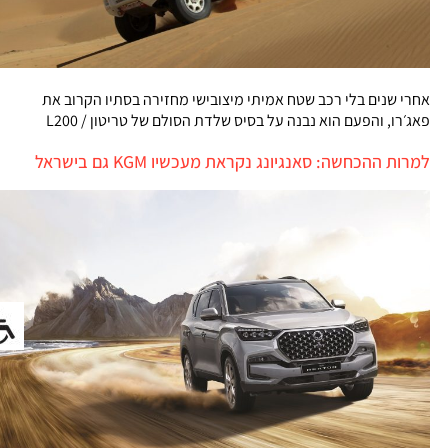
אחרי שנים בלי רכב שטח אמיתי מיצובישי מחזירה בסתיו הקרוב את
פאג׳רו, והפעם הוא נבנה על בסיס שלדת הסולם של טריטון / L200
למרות ההכחשה: סאנגיונג נקראת מעכשיו KGM גם בישראל