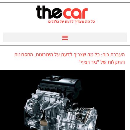
העברת כוח: כל מה שצריך לדעת על היתרונות, החסרונות
והתקלות של "גיר רציף"