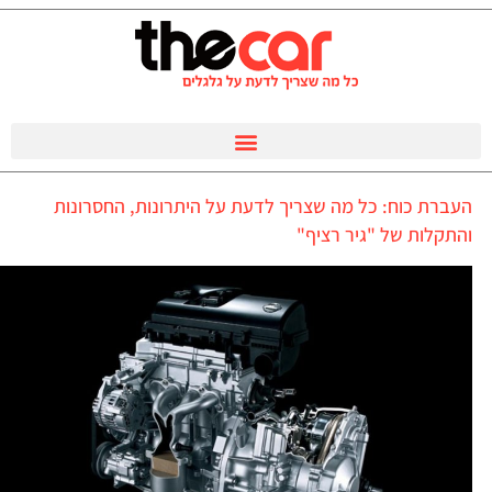
העברת כוח: כל מה שצריך לדעת על היתרונות, החסרונות
והתקלות של "גיר רציף"