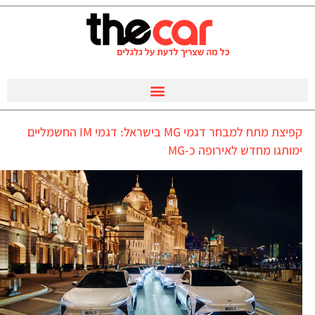
קפיצת מתח למבחר דגמי MG בישראל: דגמי IM החשמליים
ימותגו מחדש לאירופה כ-MG