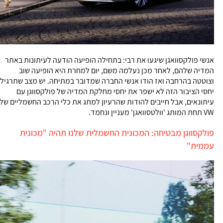
אנשי פולקסוואגן שיגעו את רבי: בתחילה הופיעה הודעה לעיתונות באתר
המדיה שלהם, לאחר מכן נעלמה משם, יום למחרת היא הופיעה שוב
וצוטטה בהרחבה ואז הודו אנשי החברה שמדובר במתיחה. יש מצב שתרגיל
יחסי הציבור הזה לא ישפר את יחסי מחלקת המדיה של פולקסווגן עם
עיתונאים, אבל חייבים להודות שהרעיון למתג את כלי הרכב החשמליים של
VW תחת המותג 'וולטסוואגן' מעניין ונחמד.
פולקסווגן מבטיחה: המכונית החשמלית שלנו תהיה "מכונית
עממית"