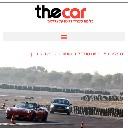
מעלים הילוך: יום מסלול ב'מוטורסיטי', שדה תימן