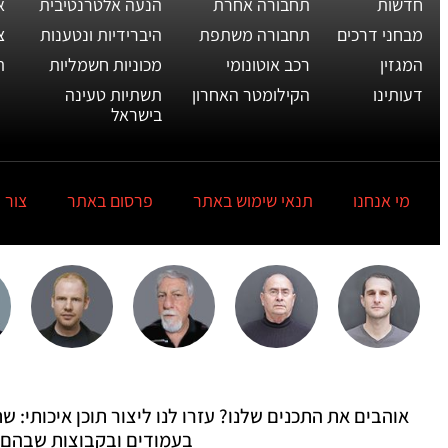
חדשות
תחבורה אחרת
הנעה אלטרנטיבית
א
מבחני דרכים
תחבורה משתפת
היברידיות ונטענות
צ
המגזין
רכב אוטונומי
מכוניות חשמליות
ת
דעותינו
הקילומטר האחרון
תשתיות טעינה
בישראל
מי אנחנו
תנאי שימוש באתר
פרסום באתר
צור 
אוהבים את התכנים שלנו? עזרו לנו ליצור תוכן איכותי:
בעמודים ובקבוצות שבהם 