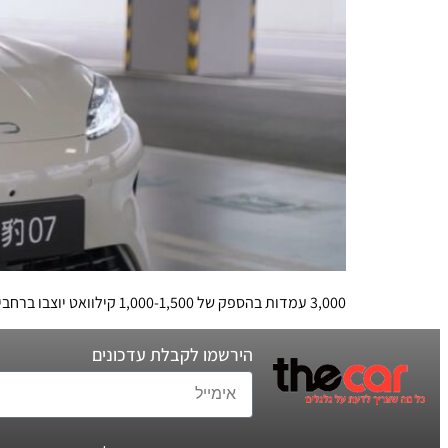
3,000 עמדות בהספק של 1,000-1,500 קילוואט יוצבו ברחבי אירופה ויאפשרו טעינת רכב תוך 5 דקות. בקרוב גם בישראל
הירשמו לקבלת עדכונים