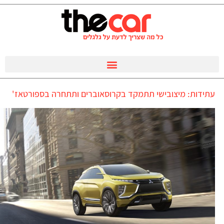
עתידות: מיצובישי תתמקד בקרוסאוברים ותתחרה בספורטאז'