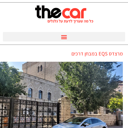
מרצדס EQS במבחן דרכים