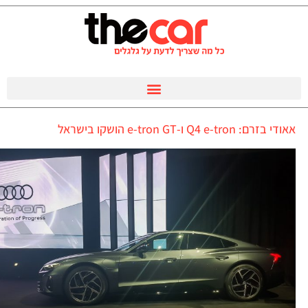
אאודי בזרם: Q4 e-tron ו-e-tron GT הושקו בישראל