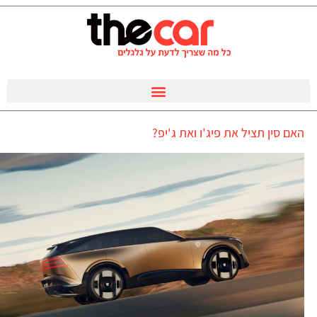
האם סין תציל את פיג'ו ואת ג'יפ?