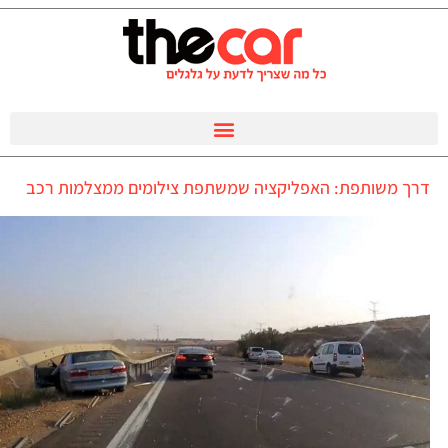
דרך משותפת: האפליקציה שמשתפת צילומים ממצלמות רכב