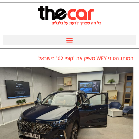
המותג הסיני WEY משיק את 'קופי 02' בישראל