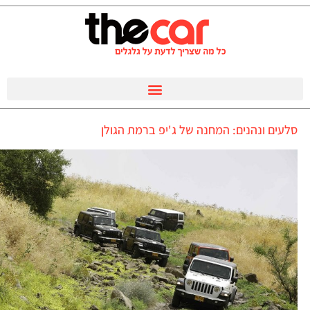
סלעים ונהנים: המחנה של ג'יפ ברמת הגולן