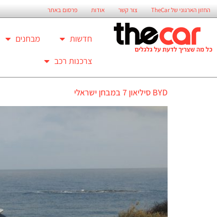
החזון הארגוני של TheCar
צור קשר
אודות
פרסום באתר
חדשות
מבחנים
צרכנות רכב
BYD סיליאון 7 במבחן ישראלי