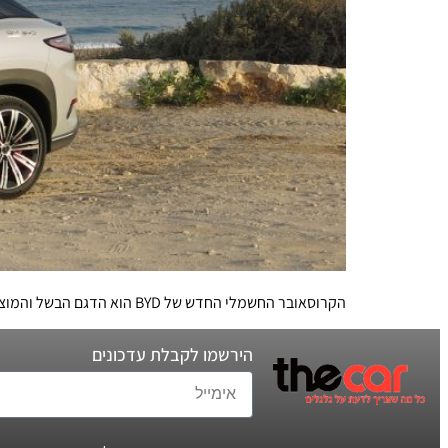
הקרוסאובר החשמלי החדש של BYD הוא הדגם הבשל והמוצלח ביותר של היצרנית הסינית עד כה. הרכב הזה צריך להבהיל את יצרניות הרכב האירופאיות
הירשמו לקבלת עדכונים