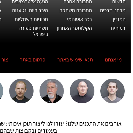
חדשות
תחבורה אחרת
הנעה אלטרנטיבית
א
מבחני דרכים
תחבורה משתפת
היברידיות ונטענות
צ
המגזין
רכב אוטונומי
מכוניות חשמליות
ת
דעותינו
הקילומטר האחרון
תשתיות טעינה
בישראל
מי אנחנו
תנאי שימוש באתר
פרסום באתר
צור 
אוהבים את התכנים שלנו? עזרו לנו ליצור תוכן איכותי:
בעמודים ובקבוצות שבהם 