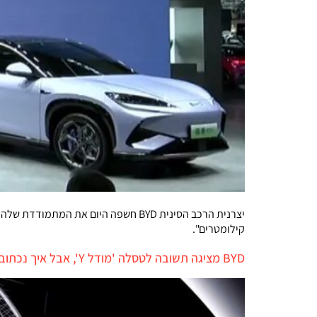
קילומטרים".
BYD מציגה תשובה לטסלה 'מודל Y', אבל איך נכתוב "סי ליאון" בעברית?