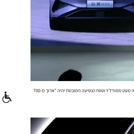
יצרנית הרכב הסינית BYD חשפה היום את המתמודדת שלה מול סטלה מודל Y ומול 'סיל יו' שלה עצמה. המכונית החשמלית החדשה גדולה מעט ממודל Y וטווח הנסיעה המובטח יהיה "ארוך מ-700