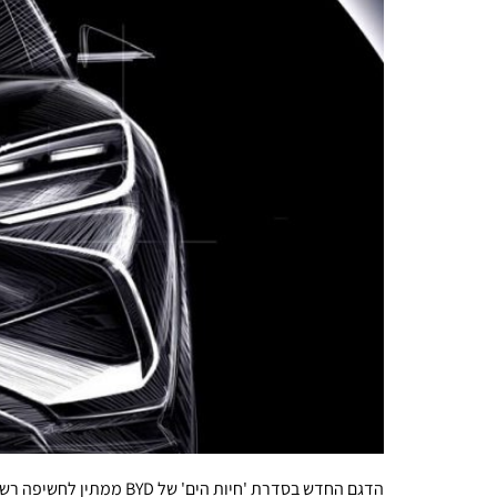
הדגם החדש בסדרת 'חיות הים' של BYD ממתין לחשיפה רשמית בתערוכת המכוניות של גואנגז'ו ביום שישי השבוע. צפוי להתחרות ב'סונג' מלמטה