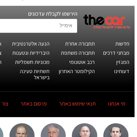
הירשמו לקבלת עדכונים
חדשות
תחבורה אחרת
הנעה אלטרנטיבית
א
מבחני דרכים
תחבורה משתפת
היברידיות ונטענות
צ
המגזין
רכב אוטונומי
מכוניות חשמליות
ת
דעותינו
הקילומטר האחרון
תשתיות טעינה
בישראל
מי אנחנו
תנאי שימוש באתר
פרסום באתר
צור 