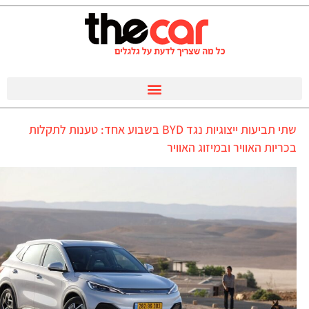
שתי תביעות ייצוגיות נגד BYD בשבוע אחד: טענות לתקלות
בכריות האוויר ובמיזוג האוויר