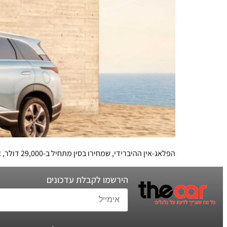
הפלאג-אין ההיברידי, שמחירו בסין מתחיל ב-29,000 דולר, אולי לא ייוצא לישראל אבל בוודאי יחזק את מעמדה של היצרנית הסינית בראש טבלת המכירות
הירשמו לקבלת עדכונים