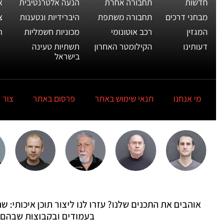
חדשות
תחבורה אחרת
הנעה אלטרנטיבית
א
מבחני דרכים
תחבורה משתפת
היברידיות ונטענות
צ
המגזין
רכב אוטונומי
מכוניות חשמליות
ת
דעותינו
הקילומטר האחרון
תשתיות טעינה
בישראל
מי אנחנו
תנאי שימוש באתר
פרסום באתר
צור 
אוהבים את התכנים שלנו? עזרו לנו ליצור תוכן איכותי:
בעמודים ובקבוצות שבהם 