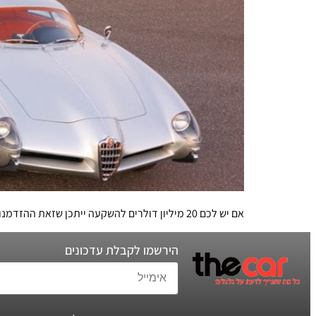
אם יש לכם 20 מיליון דולרים להשקעה ייתכן שזאת ההזדמנות הטובה ביותר שתהיה לכם בתחום מכוניות האספנות. אם לא – קבלו לפחות כתבה מרגשת וצילומים מרהיבים
הירשמו לקבלת עדכונים