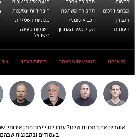
חדשות
תחבורה אחרת
הנעה אלטרנטיבית
א
מבחני דרכים
תחבורה משתפת
היברידיות ונטענות
צ
המגזין
רכב אוטונומי
מכוניות חשמליות
ת
דעותינו
הקילומטר האחרון
תשתיות טעינה
בישראל
מי אנחנו
תנאי שימוש באתר
פרסום באתר
צור 
אוהבים את התכנים שלנו? עזרו לנו ליצור תוכן איכותי:
בעמודים ובקבוצות שבהם 