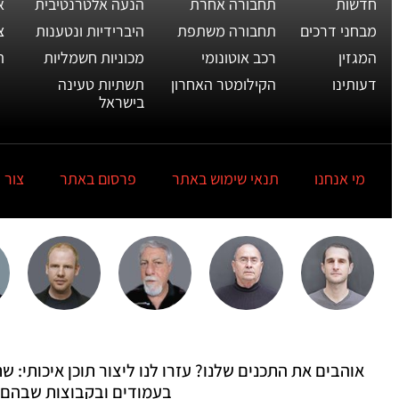
חדשות
תחבורה אחרת
הנעה אלטרנטיבית
א
מבחני דרכים
תחבורה משתפת
היברידיות ונטענות
צ
המגזין
רכב אוטונומי
מכוניות חשמליות
ת
דעותינו
הקילומטר האחרון
תשתיות טעינה
בישראל
מי אנחנו
תנאי שימוש באתר
פרסום באתר
צור 
אוהבים את התכנים שלנו? עזרו לנו ליצור תוכן איכותי:
בעמודים ובקבוצות שבהם 