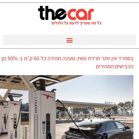
בספרד אין יותר חרדת טווח: טעינה מהירה כל 60 ק״מ ב-90% מן
הכבישים המהירים