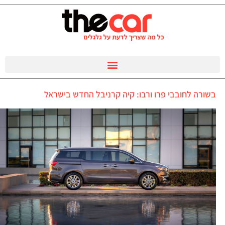
בשורה לחובבי פרו ורבו: קיה קרניבל החדש בישראל