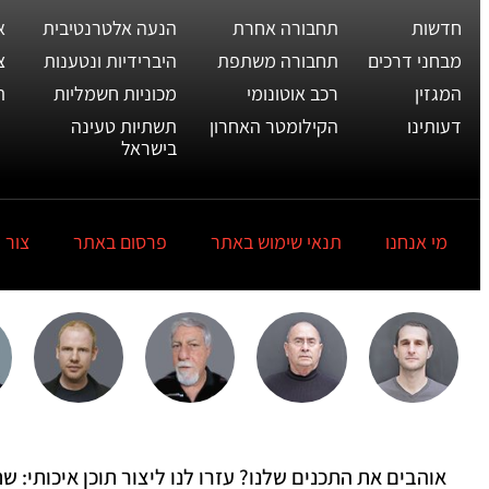
חדשות
תחבורה אחרת
הנעה אלטרנטיבית
א
מבחני דרכים
תחבורה משתפת
היברידיות ונטענות
צ
המגזין
רכב אוטונומי
מכוניות חשמליות
ת
דעותינו
הקילומטר האחרון
תשתיות טעינה
בישראל
מי אנחנו
תנאי שימוש באתר
פרסום באתר
צור 
אוהבים את התכנים שלנו? עזרו לנו ליצור תוכן איכותי: