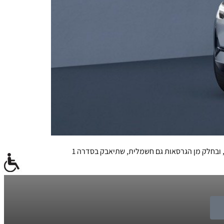
המכונית האמיתית הראשונה תושק בשנה הבאה, אבל וולוו כבר מכינה אותנו לפלטפורמה המודולרית החדשה של הקומפקטית היוקרתית, ובחלק מן הגרסאות גם חשמלית, שתיאבק בסדרה 1