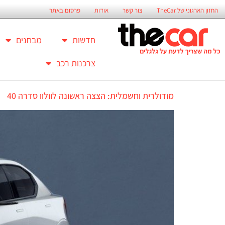
החזון הארגוני של TheCar
צור קשר
אודות
פרסום באתר
חדשות
מבחנים
צרכנות רכב
מודולרית וחשמלית: הצצה ראשונה לוולוו סדרה 40