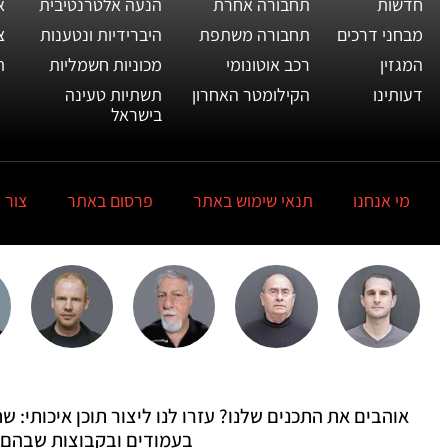
חדשות
תחבורה אחרת
הנעה אלטרנטיבית
א
מבחני דרכים
תחבורה משתפת
היברידיות ונטענות
צ
המגזין
רכב אוטונומי
מכוניות חשמליות
ת
דעותינו
הקילומטר האחרון
תשתיות טעינה
בישראל
מי אנחנו
תנאי שימוש באתר
פרסום באתר
צור 
אוהבים את התכנים שלנו? עזרו לנו ליצור תוכן איכותי:
בעמודים ובקבוצות שבהם 