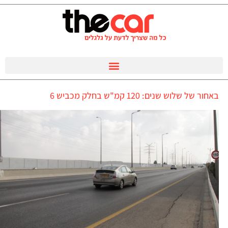
באחור של שלוש שנים: 120 קמ"ש בחלק מכביש 6