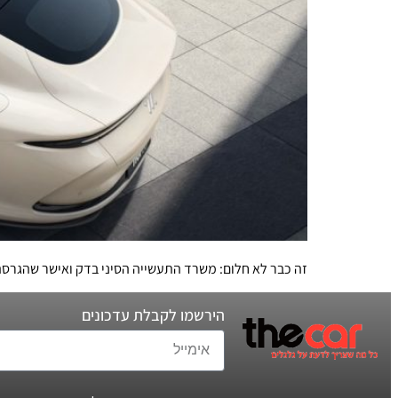
זה כבר לא חלום: משרד התעשייה הסיני בדק ואישר שהגרסה המתקדמת של IM L6, עם סוללת מצב מוצק למחצה, משיגה טווח
הירשמו לקבלת עדכונים