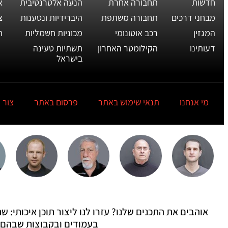
חדשות
תחבורה אחרת
הנעה אלטרנטיבית
א
מבחני דרכים
תחבורה משתפת
היברידיות ונטענות
צ
המגזין
רכב אוטונומי
מכוניות חשמליות
ת
דעותינו
הקילומטר האחרון
תשתיות טעינה
בישראל
מי אנחנו
תנאי שימוש באתר
פרסום באתר
צור 
אוהבים את התכנים שלנו? עזרו לנו ליצור תוכן איכותי:
בעמודים ובקבוצות שבהם 