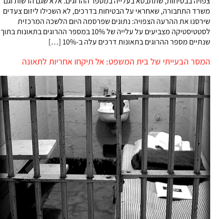
צפויה בבטיחות, שתתבטא בעלייה במספר ההרוגים. אלא שגם הרשות וגם
משרד התחבורה, שאחראי על הבטיחות בדרכים, לא השכילו ליזום צעדים
שירסנו את ההרעה הצפויה: נתונים שפרסמה היום הלשכה המרכזית
לסטטיסטיקה מצביעים על עלייה של 10% במספר ההרוגים בתאונות בתוך
שנתיים מספר ההרוגים בתאונות דרכים עלה ב-10% […]
המסר הבעייתי של בית המשפט: אל תיקחו אחריות לתאונה